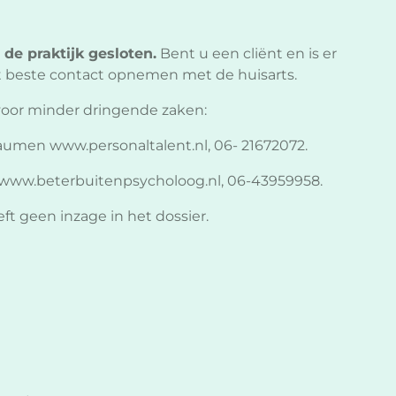
 de praktijk gesloten.
Bent u een cliënt en is er
t beste contact opnemen met de huisarts.
voor minder dringende zaken:
 Paumen www.personaltalent.nl, 06- 21672072.
r, www.beterbuitenpsycholoog.nl, 06-43959958.
t geen inzage in het dossier.