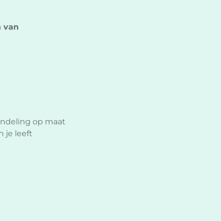
n van
andeling op maat
 je leeft