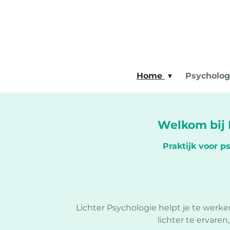
Ga
direct
naar
de
hoofdinhoud
Home
Psycholo
Welkom bij 
Praktijk voor p
Lichter Psychologie helpt je te werk
lichter te ervare