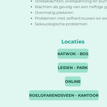
Stressklachten, overspanning en bur
Klachten als gevolg van een heftige 
Overmatig piekeren
Problemen met zelfvertrouwen en een
Seksuologische problemen
Locaties
KATWIJK - BOS
LEIDEN - PARK
ONLINE
ROELOFARENDSVEEN - KANTOOR